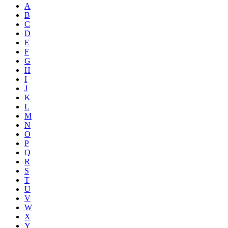
A
B
C
D
E
F
G
H
I
J
K
L
M
N
O
P
Q
R
S
T
U
V
W
X
Y