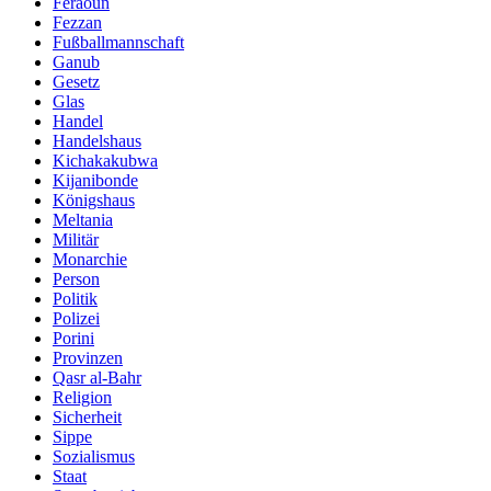
Feraoun
Fezzan
Fußballmannschaft
Ganub
Gesetz
Glas
Handel
Handelshaus
Kichakakubwa
Kijanibonde
Königshaus
Meltania
Militär
Monarchie
Person
Politik
Polizei
Porini
Provinzen
Qasr al-Bahr
Religion
Sicherheit
Sippe
Sozialismus
Staat