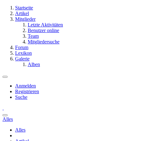
Startseite
Artikel
Mitglieder
Letzte Aktivitäten
Benutzer online
Team
Mitgliedersuche
Forum
Lexikon
Galerie
Alben
Anmelden
Registrieren
Suche
Alles
Alles