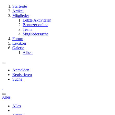
Startseite
Artikel
Mitglieder
Letzte Aktivitäten
Benutzer online
Team
Mitgliedersuche
Forum
Lexikon
Galerie
Alben
Anmelden
Registrieren
Suche
Alles
Alles