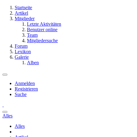
Startseite
Artikel
Mitglieder
Letzte Aktivitäten
Benutzer online
Team
Mitgliedersuche
Forum
Lexikon
Galerie
Alben
Anmelden
Registrieren
Suche
Alles
Alles