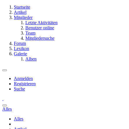
Startseite
Artikel
Mitglieder
Letzte Aktivitäten
Benutzer online
Team
Mitgliedersuche
Forum
Lexikon
Galerie
Alben
Anmelden
Registrieren
Suche
Alles
Alles