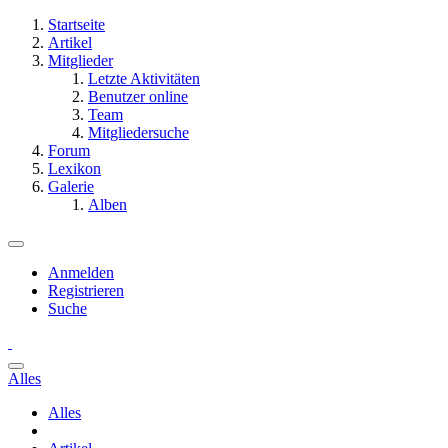
Startseite
Artikel
Mitglieder
Letzte Aktivitäten
Benutzer online
Team
Mitgliedersuche
Forum
Lexikon
Galerie
Alben
Anmelden
Registrieren
Suche
Alles
Alles