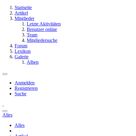
Startseite
Artikel
Mitglieder
Letzte Aktivitäten
Benutzer online
Team
Mitgliedersuche
Forum
Lexikon
Galerie
Alben
Anmelden
Registrieren
Suche
Alles
Alles